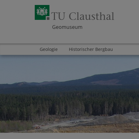
Geomuseum
Geologie
Historischer Bergbau
Zum Inhalt springen
Bereich
Bereich
Bereich
Bereich