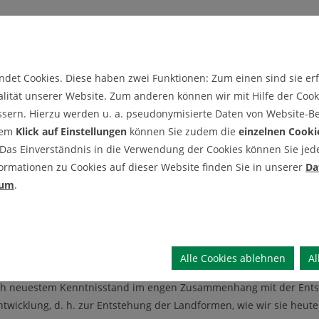
eil des unwegsamen
Hercynia silva
, des dunklen bewaldeten Gebirges
det Cookies. Diese haben zwei Funktionen: Zum einen sind sie erfo
n Europas. Ob das so geblieben wäre, hätten die Römer von dem S
lität unserer Website. Zum anderen können wir mit Hilfe der Cooki
ssern. Hierzu werden u. a. pseudonymisierte Daten von Website-
dem
Klick auf Einstellungen
können Sie zudem die
einzelnen Cooki
weltweit bekannt ge­macht. Mythen und Literatur, Naturgeschicht
 Das Einverständnis in die Verwendung der Cookies können Sie jeder
auch heute im modernen Leben des 3. Jahrtausends, vor allem für
ormationen zu Cookies auf dieser Website finden Sie in unserer
Da
sum
.
sends geologisch nicht zur Ruhe kommt - aus wissenschaftlicher Sic
denen zu entnehmen ist, dass die Kenntnisse über Gesteine und di
fahren haben.
Alle Cookies ablehnen
Al
biet der Tektonik der jüngeren Entwicklungsgeschichte, d. h. zur 
nach neuestem Kenntnisstand im engen Zusammenhang mit der Ents
ntwicklung, d. h. zur Entstehung der Landformen, wie wir sie heu