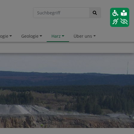
ogie
Geologie
Harz
Über uns
hnellzugriff
nungszeiten