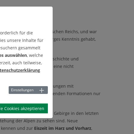
, an der Grenze des Rö­mischen Reichs, und war
rderlich für die
ilberreichtum dieses Gebirges Kenntnis gehabt,
es unsere Inhalte für
Besuchern gesammelt
es auswählen
, welche
e und Technik, Siedlungsgeschichte und
zeit, auch teilweise,
 den norddeutschen Raum, eine nicht
tenschutzerklärung
ht - belegen Ver­öffentlichungen mit
Einstellungen
e paläozoischen gebirgsbildenden Formationen nur
le Cookies akzeptieren
Entstehung des Harzes als Gebirge in den letzten
tehung der Alpen zu sehen sind. Neue
te kennen und zur
Eiszeit im Harz und Vorharz
,