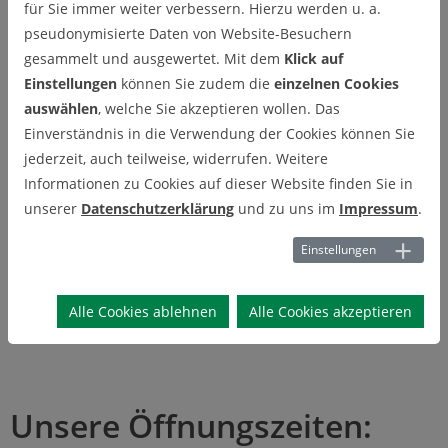
für Sie immer weiter verbessern. Hierzu werden u. a.
Samstag, 22.08.26
10 - 16 Uhr
pseudonymisierte Daten von Website-Besuchern
Sonntag, 23.08.26
10 - 15 Uhr
gesammelt und ausgewertet. Mit dem
Klick auf
Einstellungen
können Sie zudem die
einzelnen Cookies
Dienstag, 25.08.26
geschlossen
auswählen
, welche Sie akzeptieren wollen. Das
Einverständnis in die Verwendung der Cookies können Sie
Mittwoch, 26.08.26
geschlossen
jederzeit, auch teilweise, widerrufen. Weitere
Informationen zu Cookies auf dieser Website finden Sie in
Donnerstag, 27.08.26
geschlossen
unserer
Datenschutzerklärung
und zu uns im
Impressum
.
Freitag, 28.08.26
10 - 12 Uhr und 14 - 16 Uhr
Einstellungen
Samstag, 29.08.26
10 - 16 Uhr
Alle Cookies ablehnen
Alle Cookies akzeptieren
Sonntag, 30.08.26
10 - 15 Uhr
Unsere Öffnungszeiten: