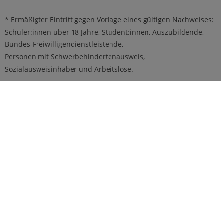
* Ermäßigter Eintritt gegen Vorlage eines gültigen Nachweises:
Schüler:innen über 18 Jahre, Student:innen, Auszubildende,
Bundes-Freiwilligendienstleistende,
Personen mit Schwerbehindertenausweis,
Sozialausweisinhaber und Arbeitslose.
Kontakt
Technische Universität Clausthal
Adolph-Roemer-Straße 2A
D-38678 Clausthal-Zellerfeld
Telefon: +49-(0)5323 / 72-2737
Internet:
www.tu-clausthal.de
So finden Sie uns: